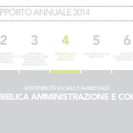
PPORTO ANNUALE 2014
2
3
4
5
6
ENSIONE
CORPORATE
SOSTENIBILITÀ
RELAZIONE SULLA
BILANCI
NAZIONALE E
GOVERNANCE, RISK
SOCIALE E
GESTIONE
CONSOLIDATO 
RCATI DI
MANAGEMENT,
AMBIENTALE
DICEMBRE 2
ERIMENTO
COMPLIANCE E
REMUNERAZIONE
SOSTENIBILITÀ SOCIALE E AMBIENTALE
UBBLICA AMMINISTRAZIONE E COL