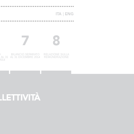
ITA
ENG
7
8
O
BILANCIO SEPARATO
RELAZIONE SULLA
AL 31
AL 31 DICEMBRE 2014
REMUNERAZIONE
014
LETTIVITÀ